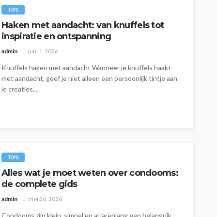
TIPS
Haken met aandacht: van knuffels tot
inspiratie en ontspanning
admin
juni 1, 2026
Knuffels haken met aandacht Wanneer je knuffels haakt
met aandacht, geef je niet alleen een persoonlijk tintje aan
je creaties,...
TIPS
Alles wat je moet weten over condooms:
de complete gids
admin
mei 26, 2026
Condooms zijn klein, simpel en al jarenlang een belangrijk