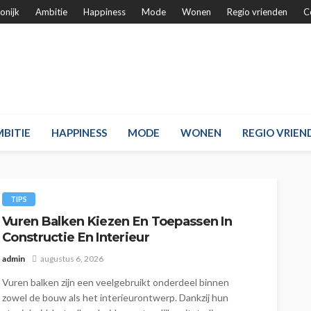
onijk
Ambitie
Happiness
Mode
Wonen
Regio vrienden
C
BITIE
HAPPINESS
MODE
WONEN
REGIO VRIEN
TIPS
Vuren Balken Kiezen En Toepassen In
Constructie En Interieur
admin
augustus 6, 2026
Vuren balken zijn een veelgebruikt onderdeel binnen
zowel de bouw als het interieurontwerp. Dankzij hun