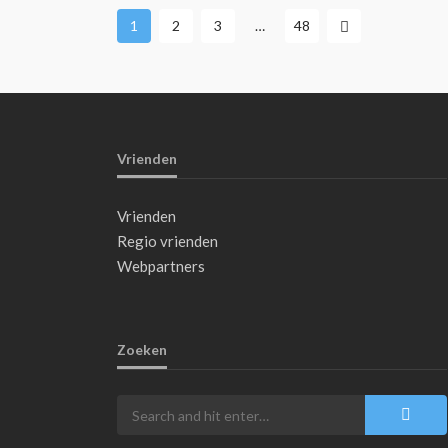
1
2
3
…
48
Vrienden
Vrienden
Regio vrienden
Webpartners
Zoeken