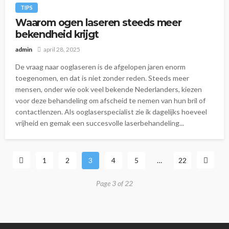
TIPS
Waarom ogen laseren steeds meer
bekendheid krijgt
admin
april 28, 2025
De vraag naar ooglaseren is de afgelopen jaren enorm
toegenomen, en dat is niet zonder reden. Steeds meer
mensen, onder wie ook veel bekende Nederlanders, kiezen
voor deze behandeling om afscheid te nemen van hun bril of
contactlenzen. Als ooglaserspecialist zie ik dagelijks hoeveel
vrijheid en gemak een succesvolle laserbehandeling...
1
2
3
4
5
…
22
Page 3 of 22