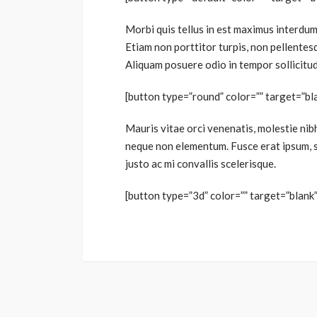
Morbi quis tellus in est maximus interdum 
Etiam non porttitor turpis, non pellentesq
Aliquam posuere odio in tempor sollicitudi
[button type=”round” color=”” target=”bl
Mauris vitae orci venenatis, molestie nib
neque non elementum. Fusce erat ipsum, sa
justo ac mi convallis scelerisque.
[button type=”3d” color=”” target=”blank