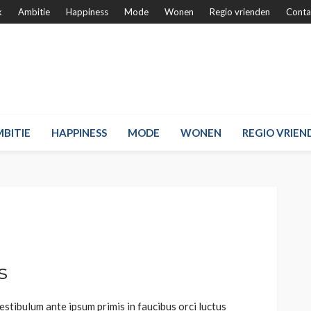
k
Ambitie
Happiness
Mode
Wonen
Regio vrienden
Conta
BITIE
HAPPINESS
MODE
WONEN
REGIO VRIEN
s
tibulum ante ipsum primis in faucibus orci luctus