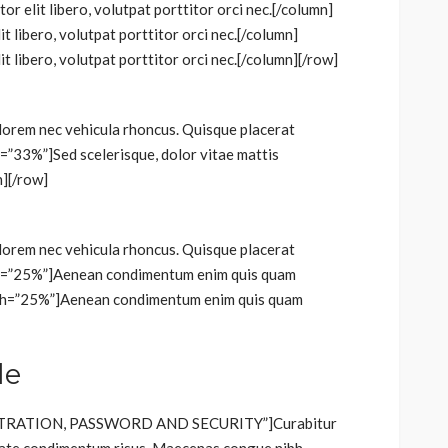
r elit libero, volutpat porttitor orci nec.[/column]
t libero, volutpat porttitor orci nec.[/column]
t libero, volutpat porttitor orci nec.[/column][/row]
orem nec vehicula rhoncus. Quisque placerat
h=”33%”]Sed scelerisque, dolor vitae mattis
n][/row]
orem nec vehicula rhoncus. Quisque placerat
dth=”25%”]Aenean condimentum enim quis quam
dth=”25%”]Aenean condimentum enim quis quam
de
EGISTRATION, PASSWORD AND SECURITY”]Curabitur