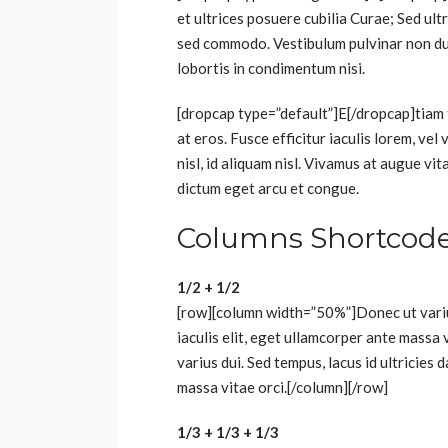
et ultrices posuere cubilia Curae; Sed ultr
sed commodo. Vestibulum pulvinar non dui
lobortis in condimentum nisi.
[dropcap type=”default”]E[/dropcap]tiam 
at eros. Fusce efficitur iaculis lorem, vel
nisl, id aliquam nisl. Vivamus at augue v
dictum eget arcu et congue.
Columns Shortcod
1/2 + 1/2
[row][column width=”50%”]Donec ut varius 
iaculis elit, eget ullamcorper ante mass
varius dui. Sed tempus, lacus id ultricies 
massa vitae orci.[/column][/row]
1/3 + 1/3 + 1/3