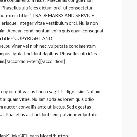
putate condimentum risus. Maecenas congue nibh
. Phasellus ultricies dictum orci, ut consectetur
ordion-item title=” TRADEMARKS AND SERVICE
erisque. Integer vitae vestibulum orci. Nulla non
 enim. Aenean condimentum enim quis quam consequat
tem title=”COPYRIGHT AND
 pulvinar vel nibh nec, vulputate condimentum
mpus ligula tincidunt dapibus. Phasellus ultricies
um.[/accordion-item][/accordion]
eugiat elit varius libero sagittis dignissim. Nullam
at aliquam vitae. Nullam sodales lorem quis odio
am auctor convallis ante ut luctus. Sed egestas
a. Phasellus ac tincidunt sem, pulvinar vulputate
blank” link=”#”]Learn More[/button]