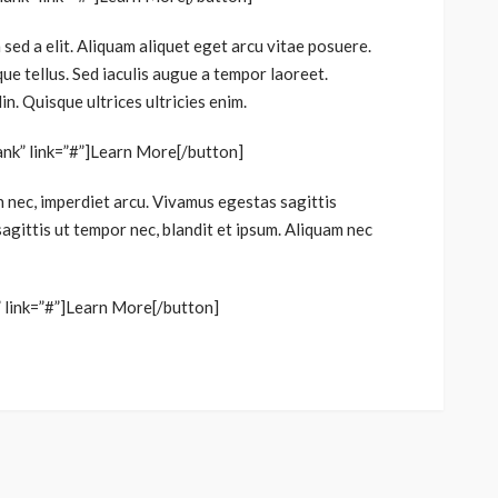
sed a elit. Aliquam aliquet eget arcu vitae posuere.
ue tellus. Sed iaculis augue a tempor laoreet.
n. Quisque ultrices ultricies enim.
ank” link=”#”]Learn More[/button]
h nec, imperdiet arcu. Vivamus egestas sagittis
gittis ut tempor nec, blandit et ipsum. Aliquam nec
” link=”#”]Learn More[/button]