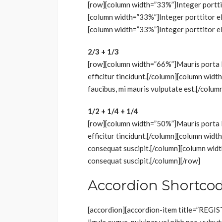
[row][column width=”33%”]Integer porttito
[column width=”33%”]Integer porttitor eli
[column width=”33%”]Integer porttitor eli
2/3 + 1/3
[row][column width=”66%”]Mauris porta l
efficitur tincidunt.[/column][column widt
faucibus, mi mauris vulputate est.[/colum
1/2 + 1/4 + 1/4
[row][column width=”50%”]Mauris porta l
efficitur tincidunt.[/column][column wi
consequat suscipit.[/column][column wi
consequat suscipit.[/column][/row]
Accordion Shortco
[accordion][accordion-item title=”R