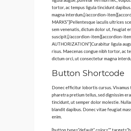
ligula augue, pulvinar vel nibh nec, vul
tortor, ac tempus ligula tincidunt dapibus
magna interdum.[/accordion-item][acc
MARKS”]Pellentesque iaculis ultrices scel
sem venenatis, dictum dolor ut, feugiat
suscipit.[/accordion-item][accordion-i
AUTHORIZATION”]Curabitur ligula augue,
risus. Maecenas congue nibh tortor, ac te
dictum orci, ut consectetur magna interd
Button Shortcode
Donec efficitur lobortis cursus. Vivamus f
pharetra pretium tellus, sed dignissim er
tincidunt, ut semper dolor molestie. Null
blandit dapibus. Donec vitae feugiat mass
enim.
[button type=”default” color=”” target=”