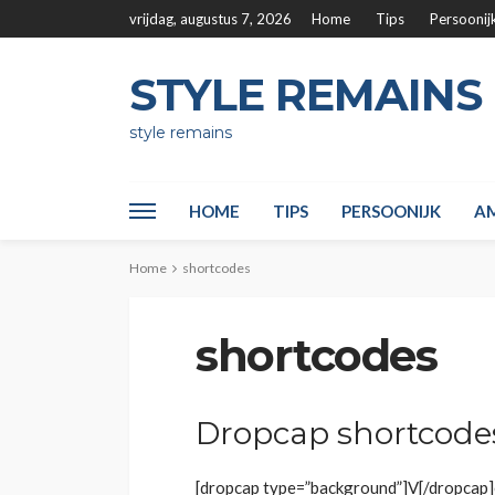
vrijdag, augustus 7, 2026
Home
Tips
Persoonij
STYLE REMAINS
style remains
HOME
TIPS
PERSOONIJK
AM
Home
shortcodes
shortcodes
Dropcap shortcode
[dropcap type=”background”]V[/dropcap]es