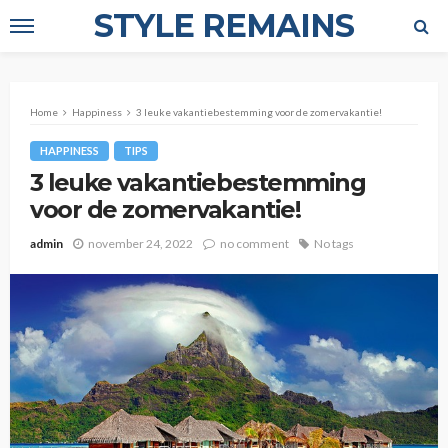
STYLE REMAINS
Home
Happiness
3 leuke vakantiebestemming voor de zomervakantie!
HAPPINESS
TIPS
3 leuke vakantiebestemming
voor de zomervakantie!
admin
november 24, 2022
no comment
No tags