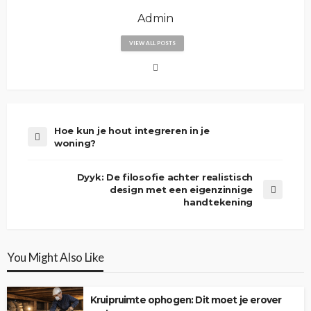
Admin
VIEW ALL POSTS
Hoe kun je hout integreren in je
woning?
Dyyk: De filosofie achter realistisch
design met een eigenzinnige
handtekening
You Might Also Like
Kruipruimte ophogen: Dit moet je erover