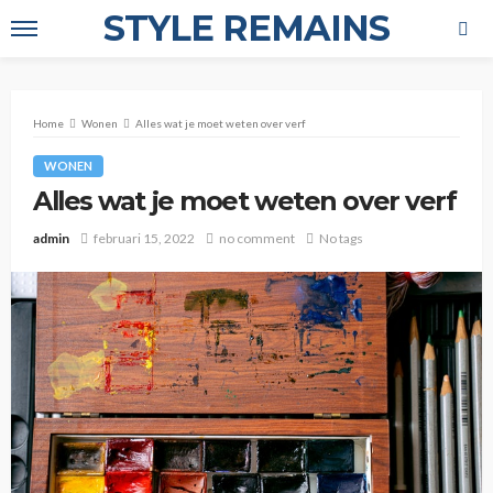
STYLE REMAINS
Home
Wonen
Alles wat je moet weten over verf
WONEN
Alles wat je moet weten over verf
admin
februari 15, 2022
no comment
No tags