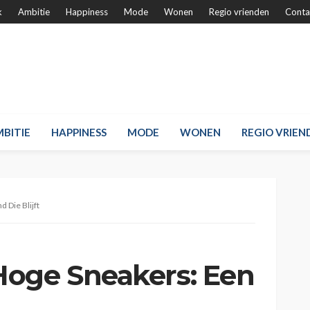
k
Ambitie
Happiness
Mode
Wonen
Regio vrienden
Conta
BITIE
HAPPINESS
MODE
WONEN
REGIO VRIEN
 Die Blijft
Hoge Sneakers: Een