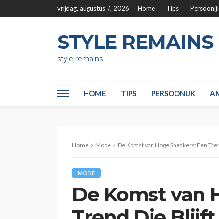
vrijdag, augustus 7, 2026
Home
Tips
Persoonij
STYLE REMAINS
style remains
HOME
TIPS
PERSOONIJK
AM
Home
Mode
De Komst van Hoge Sneakers: Een Trend
MODE
De Komst van 
Trend Die Blijft