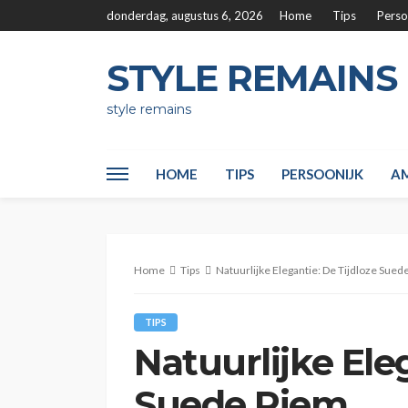
donderdag, augustus 6, 2026
Home
Tips
Perso
STYLE REMAINS
style remains
HOME
TIPS
PERSOONIJK
AM
Home
Tips
Natuurlijke Elegantie: De Tijdloze Sued
TIPS
Natuurlijke Ele
Suede Riem