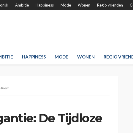
onijk
Ambitie
Happiness
Mode
Wonen
Regio vrienden
C
BITIE
HAPPINESS
MODE
WONEN
REGIO VRIEN
e Riem
gantie: De Tijdloze