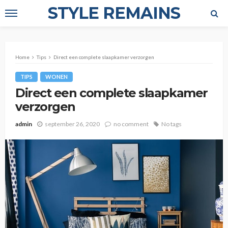
STYLE REMAINS
Home
Tips
Direct een complete slaapkamer verzorgen
TIPS
WONEN
Direct een complete slaapkamer
verzorgen
admin
september 26, 2020
no comment
No tags