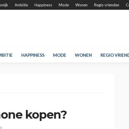
onijk
Ambitie
Happiness
Mode
Wonen
Regio vrienden
C
BITIE
HAPPINESS
MODE
WONEN
REGIO VRIEN
hone kopen?
gs