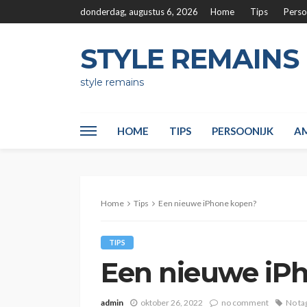
donderdag, augustus 6, 2026
Home
Tips
Perso
STYLE REMAINS
style remains
HOME
TIPS
PERSOONIJK
AM
Home
Tips
Een nieuwe iPhone kopen?
TIPS
Een nieuwe iP
admin
oktober 26, 2022
no comment
No ta