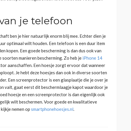
an je telefoon
ft ben je hier natuurlijk enorm blij mee. Echter dien je
ur optimaal wilt houden. Een telefoon is een duur item
willen kopen. Een goede bescherming is dan dus ook van
rse soorten manieren bescherming. Zo heb je
iPhone 14
ector aanschaffen. Een hoesje zorgt ervoor dat wanneer
oploopt. Je hebt deze hoesjes dan ook in diverse soorten
eder. Een screenprotector is een glasplaatje die je over je
on valt, gaat eerst dit beschermlaagje kapot waardoor je
goed hoesje en een screenprotector is dan eigenlijk ook
gelijk wilt beschermen. Voor goede en kwalitatieve
n kijkje nemen op
smartphonehoesjes.nl
.