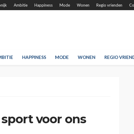
nijk
Ambitie
Happiness
Mode
Wonen
Regio vrienden
Co
BITIE
HAPPINESS
MODE
WONEN
REGIO VRIEN
 sport voor ons