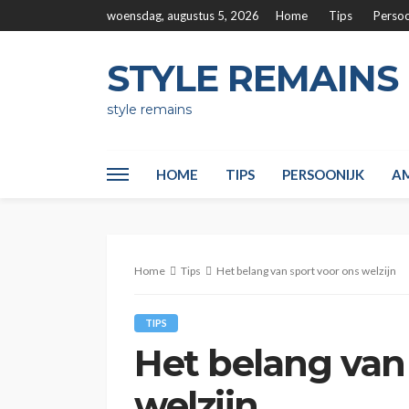
woensdag, augustus 5, 2026
Home
Tips
Persoo
STYLE REMAINS
style remains
HOME
TIPS
PERSOONIJK
AM
Home
Tips
Het belang van sport voor ons welzijn
TIPS
Het belang van
welzijn