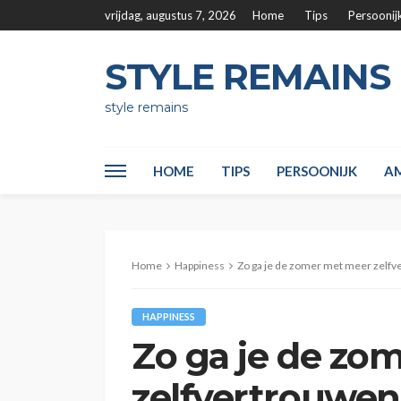
vrijdag, augustus 7, 2026
Home
Tips
Persoonij
STYLE REMAINS
style remains
HOME
TIPS
PERSOONIJK
AM
Home
Happiness
Zo ga je de zomer met meer zelf
HAPPINESS
Zo ga je de zo
zelfvertrouwe