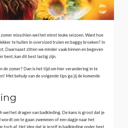
zomer misschien wel het minst leuke seizoen. Want hoe
 lekker te hullen in oversized truien en baggy broeken? In
oot. Daarnaast zitten we minder vaak binnen en begeven
 bent, kan dit best lastig zijn.
en de zomer? Dan is het tijd om hier verandering in te
zien! Met behulp van de volgende tips ga jij de komende
ding
h wel het dragen van badkleding. De kans is groot dat je
d wordt om te gaan zwemmen of een dagje naar het
je toch af. Het idee dat je jezelf in badkleding onder heel