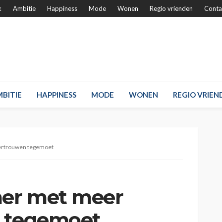
k
Ambitie
Happiness
Mode
Wonen
Regio vrienden
Conta
BITIE
HAPPINESS
MODE
WONEN
REGIO VRIEN
vertrouwen tegemoet
mer met meer
n tegemoet