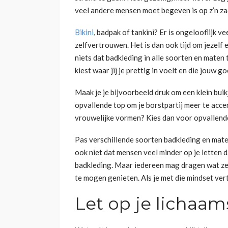
veel andere mensen moet begeven is op z’n z
Bikini
, badpak of tankini? Er is ongelooflijk 
zelfvertrouwen. Het is dan ook tijd om jezelf 
niets dat badkleding in alle soorten en maten t
kiest waar jij je prettig in voelt en die jouw
Maak je je bijvoorbeeld druk om een klein bui
opvallende top om je borstpartij meer te acce
vrouwelijke vormen? Kies dan voor opvallende
Pas verschillende soorten badkleding en maten 
ook niet dat mensen veel minder op je letten d
badkleding. Maar iedereen mag dragen wat ze 
te mogen genieten. Als je met die mindset vertr
Let op je lichaa