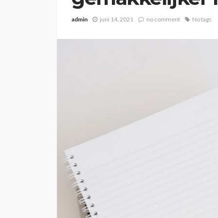
admin
juni 14, 2021
no comment
No tags