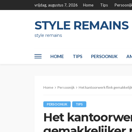
vrijdag, augustus 7, 2026
Home
Tips
Persoonij
STYLE REMAINS
style remains
HOME
TIPS
PERSOONIJK
AM
Home
Persoonijk
Het kantoorwerk flink gemakkeli
PERSOONIJK
TIPS
Het kantoorwer
gemakkelijker