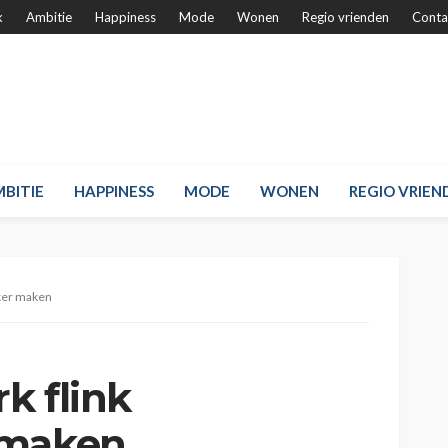
k
Ambitie
Happiness
Mode
Wonen
Regio vrienden
Conta
BITIE
HAPPINESS
MODE
WONEN
REGIO VRIEN
jker maken
k flink
 maken