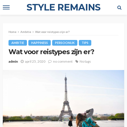
STYLE REMAINS
Home
Ambitie
Wat voor reistypes zijn er?
AMBITIE
HAPPINESS
PERSOONIJK
TIPS
Wat voor reistypes zijn er?
admin
april 25, 2020
no comment
No tags